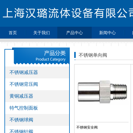
首页
关于我们
产品中心
新闻中心
>
>
>
公司简介
不锈钢减压器
最新动态
>
>
不锈钢背压阀
企业新闻
不锈钢单向阀
>
>
黄铜减压器
行业动态
>
>
特气控制面板
热点新闻
不锈钢减压器
>
不锈钢球阀
不锈钢背压阀
>
不锈钢针阀
>
不锈钢单向阀
黄铜减压器
>
不锈钢过滤器
特气控制面板
>
不锈钢高压软
管
不锈钢球阀
>
压力表
不锈钢安全阀
不锈钢针阀
>
不锈钢接头