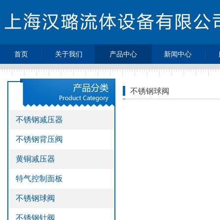
首页
关于我们
产品中心
新闻中心
>
>
>
公司简介
不锈钢减压器
最新动态
>
>
不锈钢背压阀
企业新闻
不锈钢球阀
>
>
黄铜减压器
行业动态
>
>
特气控制面板
热点新闻
不锈钢减压器
>
不锈钢球阀
不锈钢背压阀
>
不锈钢针阀
>
不锈钢单向阀
黄铜减压器
>
不锈钢过滤器
特气控制面板
>
不锈钢高压软
管
不锈钢球阀
>
压力表
不锈钢针阀
>
不锈钢接头