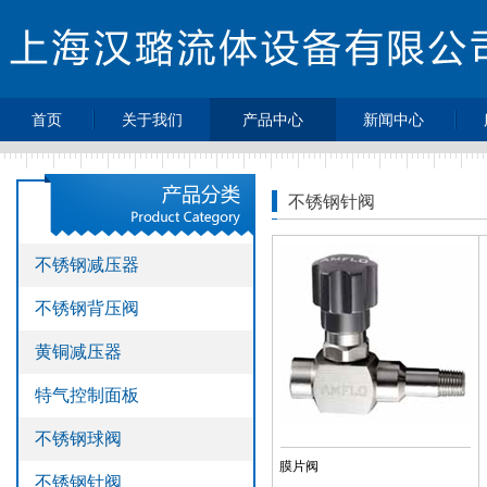
首页
关于我们
产品中心
新闻中心
>
>
>
公司简介
不锈钢减压器
最新动态
>
>
不锈钢背压阀
企业新闻
不锈钢针阀
>
>
黄铜减压器
行业动态
>
>
特气控制面板
热点新闻
不锈钢减压器
>
不锈钢球阀
不锈钢背压阀
>
不锈钢针阀
>
不锈钢单向阀
黄铜减压器
>
不锈钢过滤器
特气控制面板
>
不锈钢高压软
管
不锈钢球阀
>
压力表
膜片阀
不锈钢针阀
>
不锈钢接头