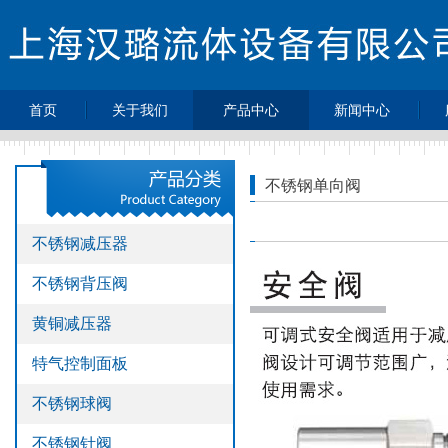
首页
关于我们
产品中心
新闻中心
>
>
>
公司简介
不锈钢减压器
最新动态
>
>
不锈钢背压阀
企业新闻
不锈钢单向阀
>
>
黄铜减压器
行业动态
>
>
特气控制面板
热点新闻
不锈钢减压器
>
不锈钢球阀
不锈钢背压阀
>
不锈钢针阀
>
不锈钢单向阀
黄铜减压器
>
不锈钢过滤器
特气控制面板
>
不锈钢高压软
管
不锈钢球阀
>
压力表
不锈钢针阀
>
不锈钢接头