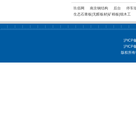
玖佰网
南京钢结构
后台
停车场
生态石膏板|无醛板材|矿棉板|细木工
沪ICP
沪ICP
版权所有