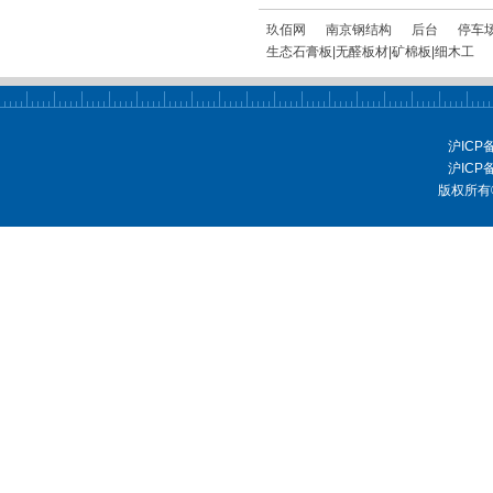
玖佰网
南京钢结构
后台
停车场
生态石膏板|无醛板材|矿棉板|细木工
沪ICP
沪ICP
版权所有